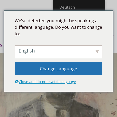
Mittel
Deutsch
We've detected you might be speaking a
different language. Do you want to change
to:
Menü
Startseite
/
Untergrund
/
Glanzpapier
/ En la silla
English
Change Language
Close and do not switch language