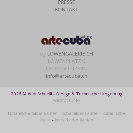
PRESSE
KONTAKT
by
LÖWENGALERIE.CH
LÖWENPLATZ 6
CH-6004 LUZERN
info@artecuba.ch
2026 © Andi Schnelli - Design & Technische Umgebung
webtotal.info
kubanische bilder kaufen
-
kuba bilder kaufen
-
kubanische
kunst
-
kunst bilder kaufen