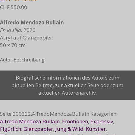
CHF
550.00
Alfredo Mendoza Bullain
En la silla,
2020
Acryl auf Glanzpapier
50 x 70 cm
Autor Beschreibung
En
Biografische Informationen des Autors zum
la
aktuellen Beitrag, zur aktuellen Seite oder zum
silla
aktuellen Autorenarchiv.
Menge
Seite
200222.AlfredoMendozaBullain
Kategorien:
Alfredo Mendoza Bullain
,
Emotionen
,
Expressiv
,
Figürlich
,
Glanzpapier
,
Jung & Wild
,
Künstler
,