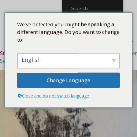
Mittel
Deutsch
We've detected you might be speaking a
different language. Do you want to change
to:
Menü
Startseite
/
Stilrichtung
/
Expressiv
/ La dignidad, aus der
English
Serie Bano de Luz, 2017
Change Language
Close and do not switch language