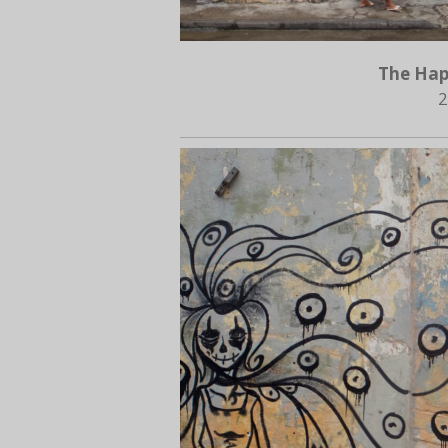
The Hap
2