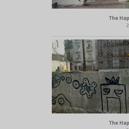
The Hap
2
The Hap