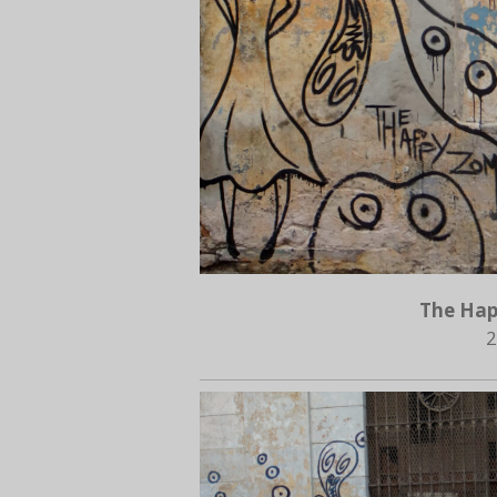
The Hap
2