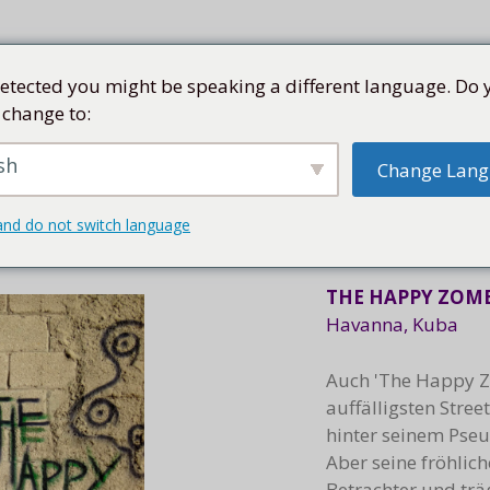
etected you might be speaking a different language. Do 
 change to:
SEN
SAMMLUNG
KÜNSTLER
KUBA
SHOP
sh
Change Lan
STREETART
and do not switch language
THE HAPPY ZOM
Havanna, Kuba
Auch 'The Happy Z
auffälligsten Stree
hinter seinem Pseu
Aber seine fröhlic
Betrachter und träg