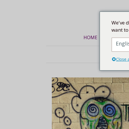
Mittel
We've d
want to
HOME
KUNSTREI
Engli
Close 