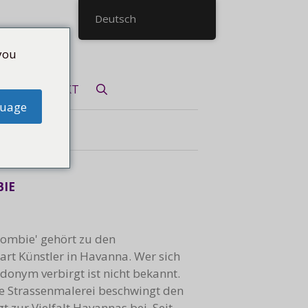
Deutsch
you
KONTAKT
guage
BIE
ombie' gehört zu den
tart Künstler in Havanna. Wer sich
donym verbirgt ist nicht bekannt.
he Strassenmalerei beschwingt den
t zur Vielfalt Havannas bei. Seit