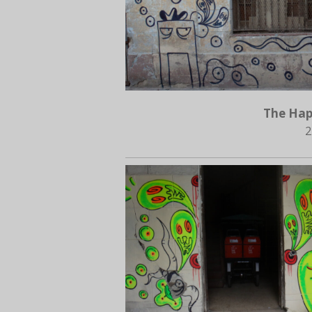
The Hap
2