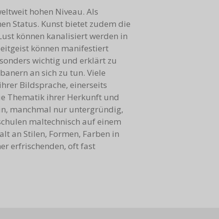
eltweit hohen Niveau. Als
nen Status. Kunst bietet zudem die
Lust können kanalisiert werden in
Zeitgeist können manifestiert
besonders wichtig und erklärt zu
banern an sich zu tun. Viele
rer Bildsprache, einerseits
die Thematik ihrer Herkunft und
 ein, manchmal nur untergründig,
schulen maltechnisch auf einem
lt an Stilen, Formen, Farben in
r erfrischenden, oft fast