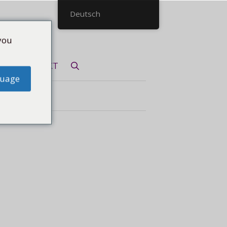
Deutsch
you
KONTAKT
guage