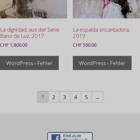
La dignidad, aus der Serie
La espalda encantadora,
Bano de Luz, 2017
2019
CHF
1,800.00
CHF
550.00
WordPress › Fehler
WordPress › Fehler
1
2
3
4
5
→