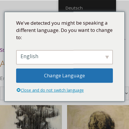
Mittel
Deutsch
We've detected you might be speaking a
different language. Do you want to change
to:
Menü
Startseite
/
Künstler
/ Alfredo Mendoza Bullain
English
Alfredo Mendoza Bullain
Change Language
Ergebnisse 1 – 16 von 68 werden angezeigt
Close and do not switch language