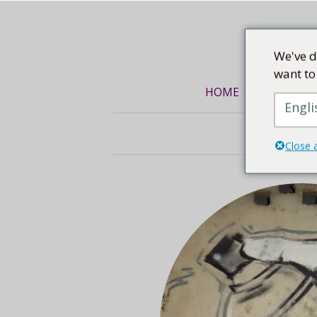
Mittel
We've d
want to
HOME
KUNSTREI
Engli
Close 