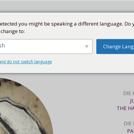
etected you might be speaking a different language. Do 
 change to:
SEN
SAMMLUNG
KÜNSTLER
KUBA
SHOP
sh
Change Lan
STREETART
and do not switch language
DIE
J
THE H
DIE
PA