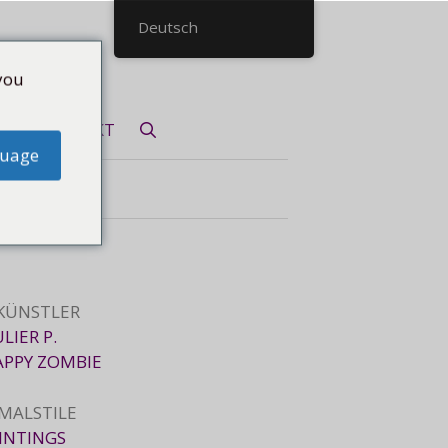
Deutsch
you
KONTAKT
guage
 KÜNSTLER
ULIER P.
APPY ZOMBIE
 MALSTILE
INTINGS