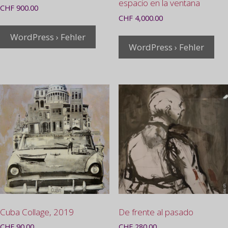
espacio en la ventana
CHF
900.00
CHF
4,000.00
WordPress › Fehler
WordPress › Fehler
Cuba Collage, 2019
De frente al pasado
CHF
90.00
CHF
280.00