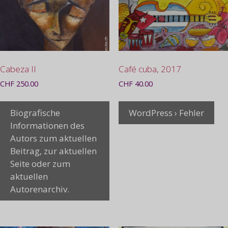
Cabeza II
Café cuba, 2017
CHF
250.00
CHF
40.00
Biografische
WordPress › Fehler
Informationen des
Autors zum aktuellen
Beitrag, zur aktuellen
Seite oder zum
aktuellen
Autorenarchiv.