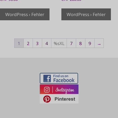
WordPress › Fehler
WordPress › Fehler
1
2
3
4
%sXL
7
8
9
→