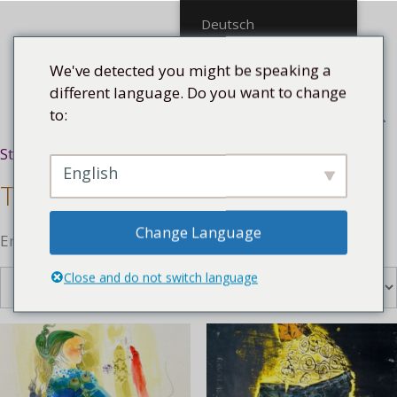
Mittel
Deutsch
We've detected you might be speaking a
different language. Do you want to change
to:
Menü
Startseite
/ Technik
English
Technik
Change Language
Ergebnisse 1 – 16 von 136 werden angezeigt
Close and do not switch language