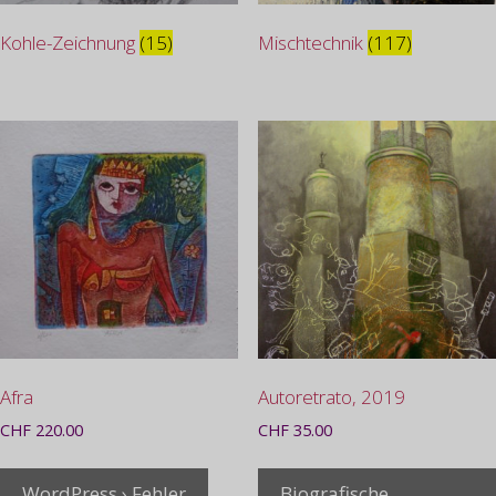
Kohle-Zeichnung
(15)
Mischtechnik
(117)
Afra
Autoretrato, 2019
CHF
220.00
CHF
35.00
WordPress › Fehler
Biografische