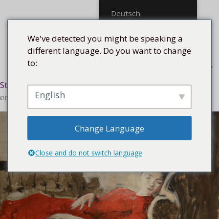
Mittel
Deutsch
We've detected you might be speaking a
different language. Do you want to change
to:
Menü
Startseite
/
Technik
/
Mischtechnik
/ Cuando el sol
English
encontró un espacio en la ventana
Change Language
Close and do not switch language