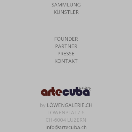
SAMMLUNG
KÜNSTLER
FOUNDER
PARTNER
PRESSE
KONTAKT
by
LÖWENGALERIE.CH
LÖWENPLATZ 6
CH-6004 LUZERN
info@artecuba.ch