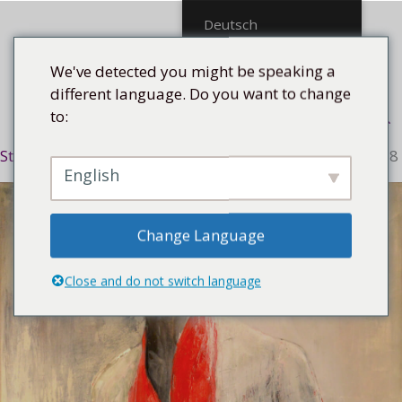
Mittel
Deutsch
We've detected you might be speaking a
different language. Do you want to change
to:
Menü
Startseite
/
Technik
/
Mischtechnik
/ La senora roja, 2018
English
Change Language
Close and do not switch language