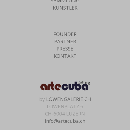
SAMMLUNG
KÜNSTLER
FOUNDER
PARTNER
PRESSE
KONTAKT
by
LÖWENGALERIE.CH
LÖWENPLATZ 6
CH-6004 LUZERN
info@artecuba.ch