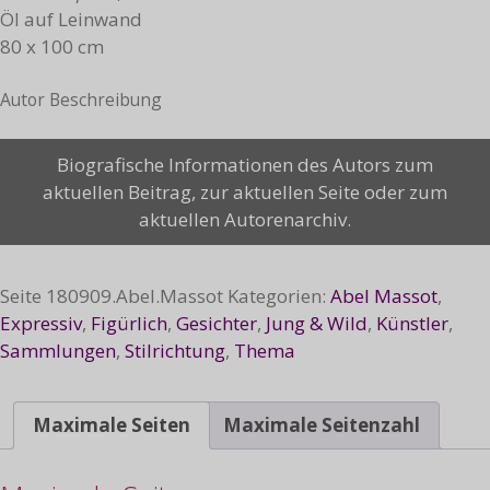
Öl auf Leinwand
80 x 100 cm
Autor Beschreibung
Fidel
Biografische Informationen des Autors zum
con
aktuellen Beitrag, zur aktuellen Seite oder zum
puro,
aktuellen Autorenarchiv.
2017
Menge
Seite
180909.Abel.Massot
Kategorien:
Abel Massot
,
Expressiv
,
Figürlich
,
Gesichter
,
Jung & Wild
,
Künstler
,
Sammlungen
,
Stilrichtung
,
Thema
Maximale Seiten
Maximale Seitenzahl