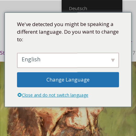
Mittel
Deutsch
We've detected you might be speaking a
different language. Do you want to change
to:
Menü
Startseite
/
Stilrichtung
/
Expressiv
/ Fidel con puro, 2017
English
Change Language
Close and do not switch language