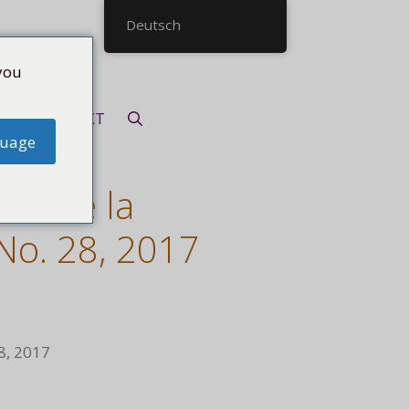
Deutsch
you
KONTAKT
guage
re de la
 No. 28, 2017
8, 2017