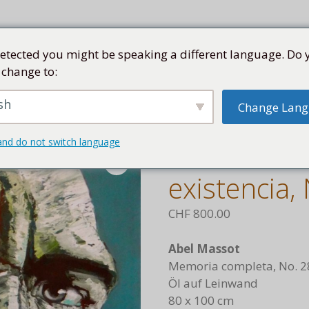
etected you might be speaking a different language. Do 
 change to:
SEN
SAMMLUNG
KÜNSTLER
KUBA
SHOP
sh
Change Lan
Incertidumbre de la existencia, No. 28, 2017
and do not switch language
Incertidumb
existencia,
CHF
800.00
Abel Massot
Memoria completa, No. 2
Öl auf Leinwand
80 x 100 cm