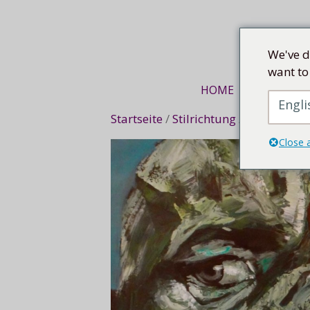
Mittel
We've d
want to
HOME
KUNSTREI
Engli
Startseite
/
Stilrichtung
/
Expressiv
/ 
Close 