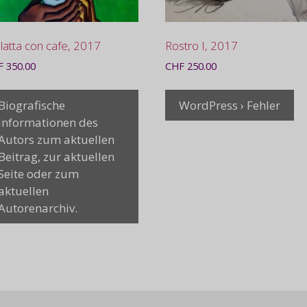
atta con cafe, 2017
Rostro I, 2017
F
350.00
CHF
250.00
Biografische
WordPress › Fehler
Informationen des
Autors zum aktuellen
Beitrag, zur aktuellen
Seite oder zum
aktuellen
Autorenarchiv.