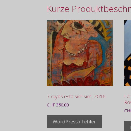
Kurze Produktbeschr
7 rayos esta siré siré, 2016
La 
Ro
CHF
350.00
CH
WordPress › Fehler