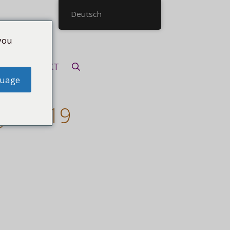
Deutsch
you
KONTAKT
guage
ge, 2019