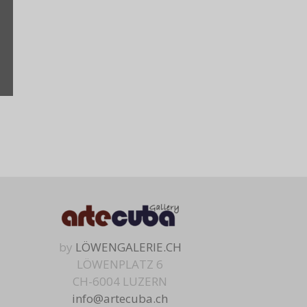
by
LÖWENGALERIE.CH
LÖWENPLATZ 6
CH-6004 LUZERN
info@artecuba.ch