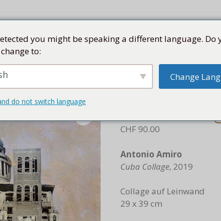
etected you might be speaking a different language. Do 
 change to:
SEN
SAMMLUNG
KÜNSTLER
KUBA
SHOP
sh
Change Lan
k
/ Cuba Collage, 2019
and do not switch language
Cuba Colla
CHF
90.00
Antonio Amiro
Cuba Collage
, 2019
Collage auf Leinwand
29 x 39 cm