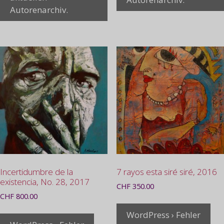
Autorenarchiv.
Incertidumbre de la
7 rayos esta siré siré, 2016
existencia, No. 28, 2017
CHF
350.00
CHF
800.00
WordPress › Fehler