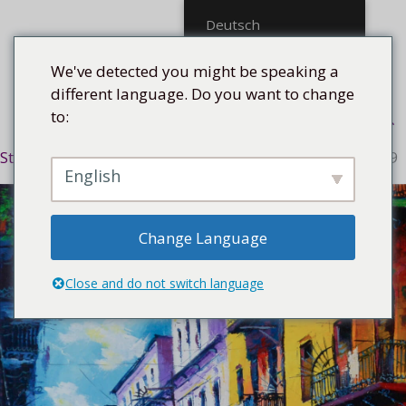
Mittel
Deutsch
We've detected you might be speaking a
different language. Do you want to change
to:
Menü
Startseite
/
Stilrichtung
/
Expressiv
/ Calle Habana, 2019
English
Change Language
Close and do not switch language