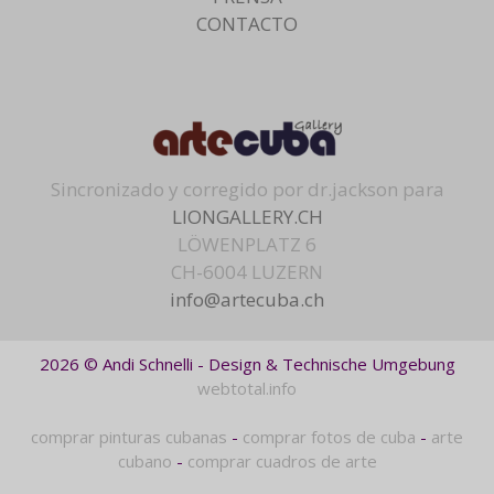
CONTACTO
Sincronizado y corregido por dr.jackson para
LIONGALLERY.CH
LÖWENPLATZ 6
CH-6004 LUZERN
info@artecuba.ch
2026 © Andi Schnelli - Design & Technische Umgebung
webtotal.info
comprar pinturas cubanas
-
comprar fotos de cuba
-
arte
cubano
-
comprar cuadros de arte