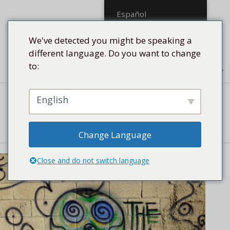
Saltar
Español
al
contenido
We've detected you might be speaking a
different language. Do you want to change
to:
Menú
English
STREETART
Change Language
Close and do not switch language