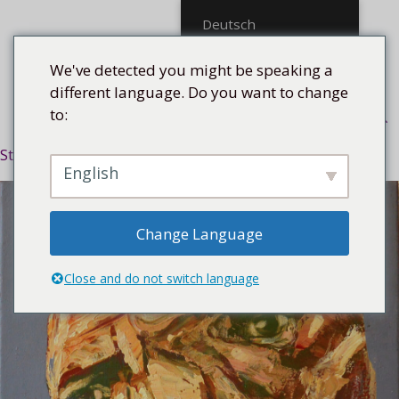
Mittel
Deutsch
We've detected you might be speaking a
different language. Do you want to change
to:
Menü
Startseite
/
Stilrichtung
/
Expressiv
/ Rostro, 2019
English
Change Language
Close and do not switch language