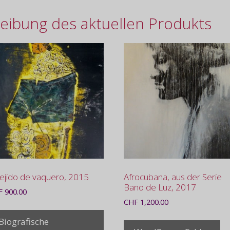
eibung des aktuellen Produkts
tejido de vaquero, 2015
Afrocubana, aus der Serie
Bano de Luz, 2017
F
900.00
CHF
1,200.00
Biografische