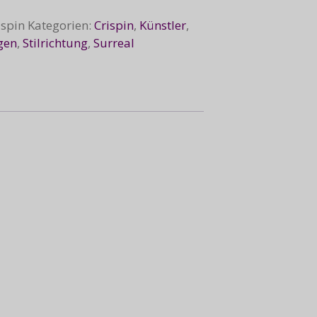
ispin
Kategorien:
Crispin
,
Künstler
,
gen
,
Stilrichtung
,
Surreal