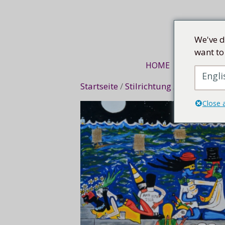
Mittel
We've d
want to
HOME
KUNSTREI
Engli
Startseite
/
Stilrichtung
/
Surreal
/ Or
Close 