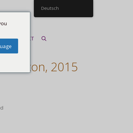
Deutsch
you
KONTAKT
guage
l malecon, 2015
nd