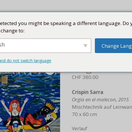
etected you might be speaking a different language. Do 
 change to:
SEN
SAMMLUNG
KÜNSTLER
KUBA
SHOP
sh
Change Lan
gia en el malecon, 2015
and do not switch language
Orgia en e
CHF
380.00
Crispin Sarra
Orgia en el malecon, 2015
Mischtechnik auf Leinwa
70 x 60 cm
Verlauf