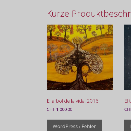
Kurze Produktbeschr
El arbol de la vida, 2016
El 
CHF
1,000.00
CH
WordPress › Fehler