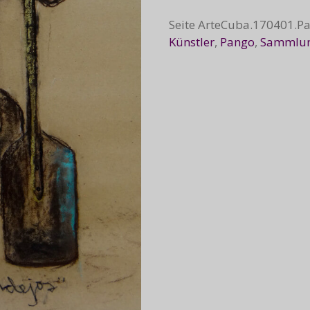
Seite
ArteCuba.170401.P
Künstler
,
Pango
,
Sammlu