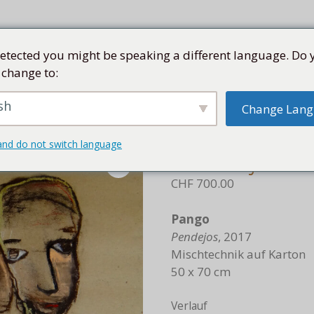
etected you might be speaking a different language. Do 
 change to:
SEN
SAMMLUNG
KÜNSTLER
KUBA
SHOP
sh
Change Lan
ndejos, 2017
and do not switch language
Pendejos, 
CHF
700.00
Pango
Pendejos
, 2017
Mischtechnik auf Karton
50 x 70 cm
Verlauf