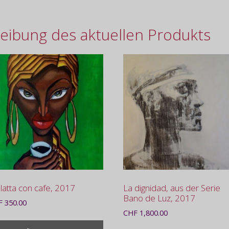
eibung des aktuellen Produkts
atta con cafe, 2017
La dignidad, aus der Serie
Bano de Luz, 2017
F
350.00
CHF
1,800.00