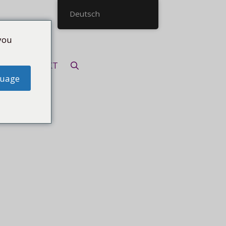
Deutsch
you
KONTAKT
guage
2017