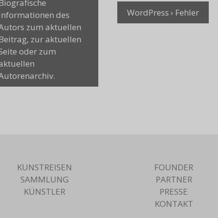
Biografische
WordPress › Fehler
Informationen des
Autors zum aktuellen
Beitrag, zur aktuellen
Seite oder zum
aktuellen
Autorenarchiv.
KUNSTREISEN
FOUNDER
SAMMLUNG
PARTNER
KÜNSTLER
PRESSE
KONTAKT