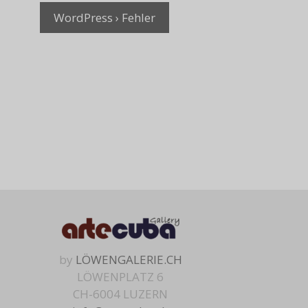
WordPress › Fehler
by
LÖWENGALERIE.CH
LÖWENPLATZ 6
CH-6004 LUZERN