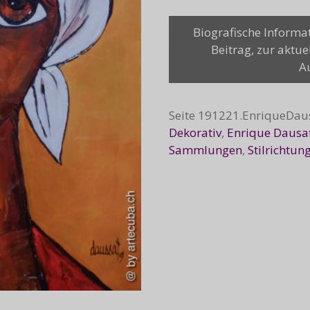
Mulatta
Biografische Informa
naranja
Beitrag, zur aktue
Menge
A
Seite
191221.EnriqueDau
Dekorativ
,
Enrique Dausa
Sammlungen
,
Stilrichtun