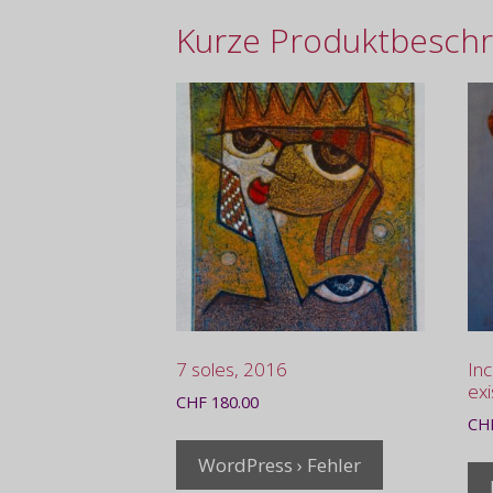
Kurze Produktbeschr
7 soles, 2016
Inc
exi
CHF
180.00
CH
WordPress › Fehler