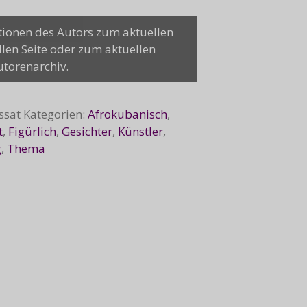
tionen des Autors zum aktuellen
llen Seite oder zum aktuellen
utorenarchiv.
ssat
Kategorien:
Afrokubanisch
,
t
,
Figürlich
,
Gesichter
,
Künstler
,
g
,
Thema