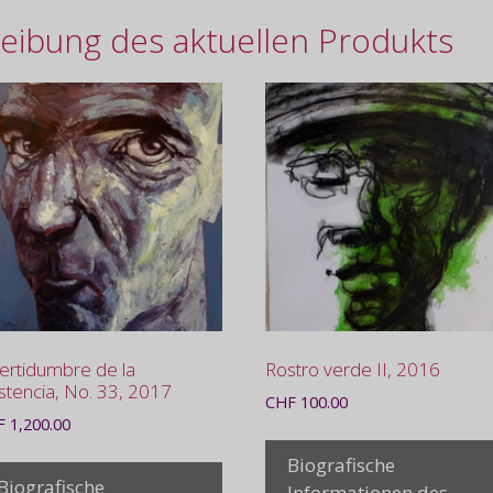
eibung des aktuellen Produkts
ertidumbre de la
Rostro verde II, 2016
stencia, No. 33, 2017
CHF
100.00
F
1,200.00
Biografische
Biografische
Informationen des