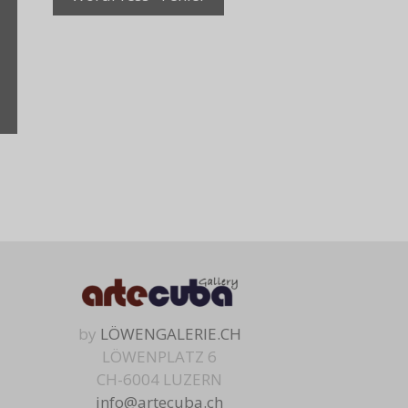
by
LÖWENGALERIE.CH
LÖWENPLATZ 6
CH-6004 LUZERN
info@artecuba.ch