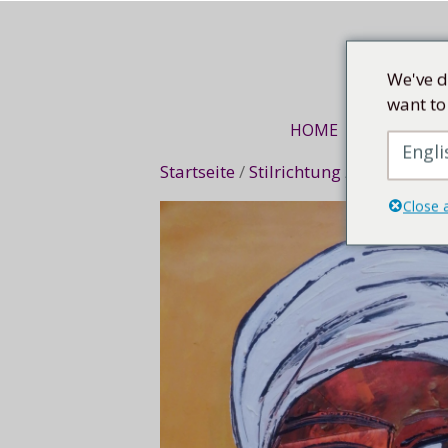
Mittel
We've d
want to
HOME
KUNSTREI
Engli
Startseite
/
Stilrichtung
/
Figürlich
/ 
Close 