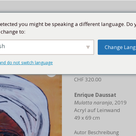
etected you might be speaking a different language. Do 
 change to:
SEN
SAMMLUNG
KÜNSTLER
KUBA
SHOP
sh
Change Lan
Mulatta naranja
and do not switch language
Mulatta na
CHF
320.00
Enrique Daussat
Mulatta naranja
, 2019
Acryl auf Leinwand
49 x 69 cm
Autor Beschreibung