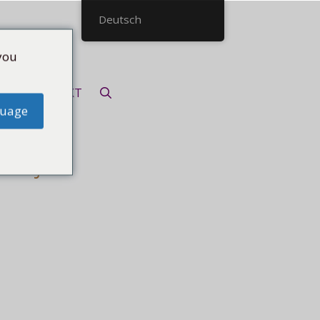
Deutsch
you
KONTAKT
guage
ranja