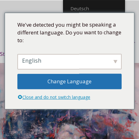
Mittel
Deutsch
We've detected you might be speaking a
different language. Do you want to change
to:
Menü
Startseite
/
Stilrichtung
/
Expressiv
/ La mulata en rosa
English
Change Language
Close and do not switch language