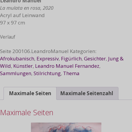
Leandro Manuel
La mulata en rosa, 2020
Acryl auf Leinwand
97 x 97 cm
Verlauf
Seite
200106.LeandroManuel
Kategorien:
Afrokubanisch
,
Expressiv
,
Figürlich
,
Gesichter
,
Jung &
Wild
,
Künstler
,
Leandro Manuel Fernandez
,
Sammlungen
,
Stilrichtung
,
Thema
Maximale Seiten
Maximale Seitenzahl
Maximale Seiten