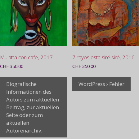
Mulatta con cafe, 2017
7 rayos esta siré siré, 2016
CHF
350.00
CHF
350.00
Biografische
WordPress › Fehler
Informationen des
Autors zum aktuellen
Beitrag, zur aktuellen
Seite oder zum
aktuellen
Autorenarchiv.