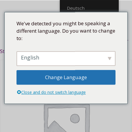
Mittel
Deutsch
We've detected you might be speaking a
different language. Do you want to change
to:
Menü
Startseite
/
Thema
/
Afrokubanisch
/ Saday, 2014
English
Change Language
Close and do not switch language