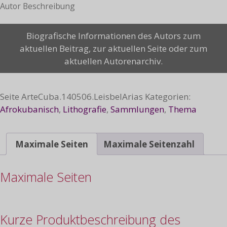
Autor Beschreibung
Saday, 2014
Biografische Informationen des Autors zum
Menge
aktuellen Beitrag, zur aktuellen Seite oder zum
aktuellen Autorenarchiv.
Seite
ArteCuba.140506.LeisbelArias
Kategorien:
Afrokubanisch
,
Lithografie
,
Sammlungen
,
Thema
Maximale Seiten
Maximale Seitenzahl
Maximale Seiten
Kurze Produktbeschreibung des