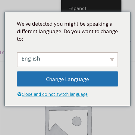
Saltar
Español
al
contenido
We've detected you might be speaking a
different language. Do you want to change
to:
Menú
Inicio
/
Asunto
/
Afrocubano
/ Saday, 2014
English
Change Language
Close and do not switch language