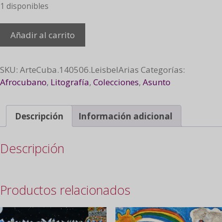
1 disponibles
Saday, 2014
Añadir al carrito
cantidad
SKU:
ArteCuba.140506.LeisbelArias
Categorías:
Afrocubano
,
Litografía
,
Colecciones
,
Asunto
Descripción
Información adicional
Descripción
Productos relacionados