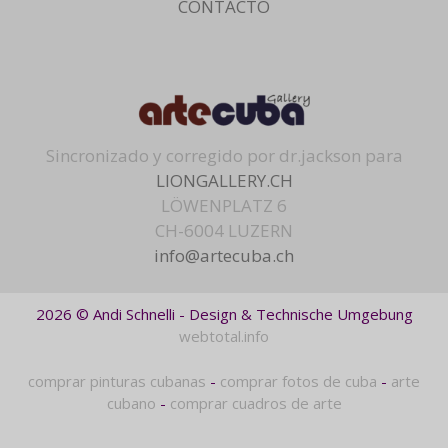
CONTACTO
Sincronizado y corregido por dr.jackson para
LIONGALLERY.CH
LÖWENPLATZ 6
CH-6004 LUZERN
info@artecuba.ch
2026 © Andi Schnelli - Design & Technische Umgebung
webtotal.info
comprar pinturas cubanas
-
comprar fotos de cuba
-
arte
cubano
-
comprar cuadros de arte