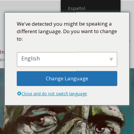
Saltar
Español
al
contenido
We've detected you might be speaking a
different language. Do you want to change
to:
Menú
Inicio
/
Estilo
/
Expresivo
/ Incertidumbre de la
English
existencia, No. 28, 2017
Change Language
Close and do not switch language