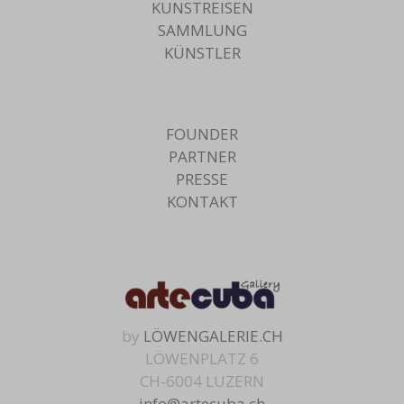
KUNSTREISEN
SAMMLUNG
KÜNSTLER
FOUNDER
PARTNER
PRESSE
KONTAKT
by
LÖWENGALERIE.CH
LÖWENPLATZ 6
CH-6004 LUZERN
info@artecuba.ch