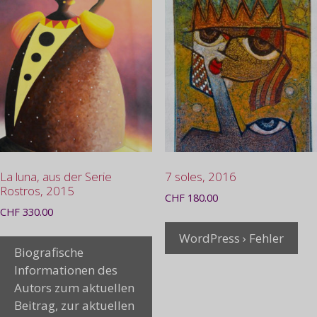
La luna, aus der Serie
7 soles, 2016
Rostros, 2015
CHF
180.00
CHF
330.00
WordPress › Fehler
Biografische
Informationen des
Autors zum aktuellen
Beitrag, zur aktuellen