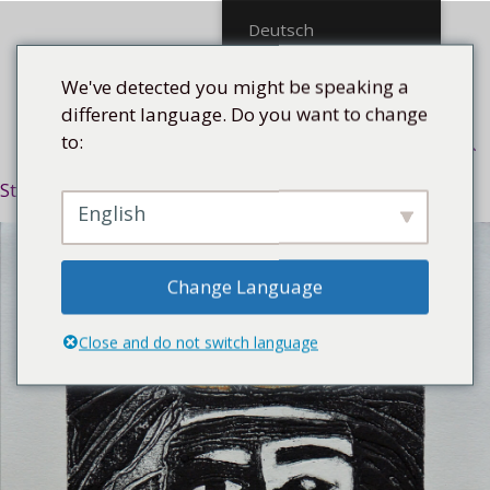
Mittel
Deutsch
We've detected you might be speaking a
different language. Do you want to change
to:
Menü
Startseite
/
Thema
/
Afrokubanisch
/ Reflejo, 2019
English
Change Language
Close and do not switch language