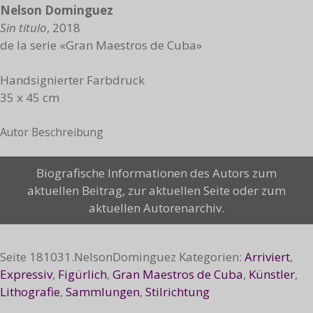
Nelson Dominguez
Sin titulo
, 2018
de la serie «Gran Maestros de Cuba»
Handsignierter Farbdruck
35 x 45 cm
Autor Beschreibung
Sin
Biografische Informationen des Autors zum
titulo,
aktuellen Beitrag, zur aktuellen Seite oder zum
2018
aktuellen Autorenarchiv.
Menge
Seite
181031.NelsonDominguez
Kategorien:
Arriviert
,
Expressiv
,
Figürlich
,
Gran Maestros de Cuba
,
Künstler
,
Lithografie
,
Sammlungen
,
Stilrichtung