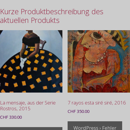
Kurze Produktbeschreibung des
aktuellen Produkts
La mensaje, aus der Serie
7 rayos esta siré siré, 2016
Rostros, 2015
CHF
350.00
CHF
330.00
WordPress › Fehler