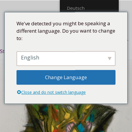
Mittel
Deutsch
We've detected you might be speaking a
different language. Do you want to change
to:
Menü
Startseite
/
Stilrichtung
/
Expressiv
/ Sin titulo, 2018
English
Change Language
Close and do not switch language