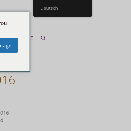
Deutsch
you
KONTAKT
guage
toria
016
2016
nd