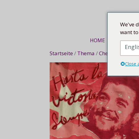
Mittel
We've d
want to
HOME
KUNSTREI
Engli
Startseite
/
Thema
/
Che Guevara
/ H
Close 