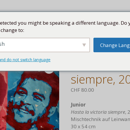
etected you might be speaking a different language. Do 
 change to:
SEN
SAMMLUNG
KÜNSTLER
KUBA
SHOP
sh
Change Lan
asta la victoria siempre, 2016
and do not switch language
Hasta la vic
siempre, 2
CHF
80.00
Junior
Hasta la victoria siempre
, 
Mischtechnik auf Leinwa
30 x 54 cm