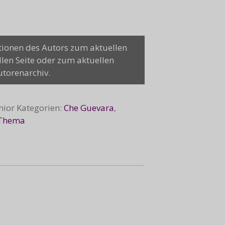
tionen des Autors zum aktuellen
llen Seite oder zum aktuellen
utorenarchiv.
nior
Kategorien:
Che Guevara
,
Thema