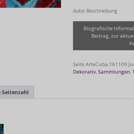
Autor Beschreibung
Hasta
Biografische Informa
la
Beitrag, zur aktue
victoria
A
siempre, 2016
Menge
Seite
ArteCuba.161109.Ju
Dekorativ
,
Sammlungen
,
 Seitenzahl