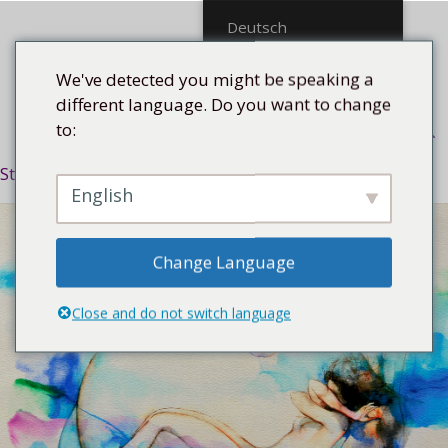
Mittel
Deutsch
We've detected you might be speaking a
different language. Do you want to change
to:
Menü
Startseite
/
Stilrichtung
/
Surreal
/ Sin titulo, 2018
English
Change Language
Close and do not switch language