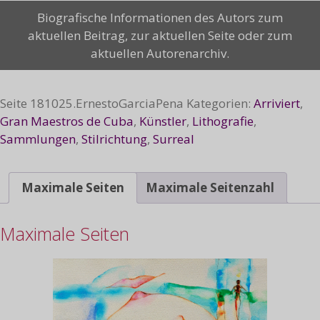
Sin
Biografische Informationen des Autors zum
titulo,
aktuellen Beitrag, zur aktuellen Seite oder zum
2018
aktuellen Autorenarchiv.
Menge
Seite
181025.ErnestoGarciaPena
Kategorien:
Arriviert
,
Gran Maestros de Cuba
,
Künstler
,
Lithografie
,
Sammlungen
,
Stilrichtung
,
Surreal
Maximale Seiten
Maximale Seitenzahl
Maximale Seiten