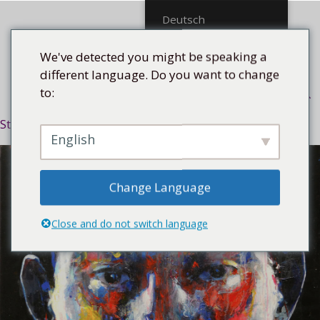
Mittel
Deutsch
We've detected you might be speaking a
different language. Do you want to change
to:
Menü
Startseite
/
Stilrichtung
/
Expressiv
/ El cimarrón, 2018
English
Change Language
Close and do not switch language