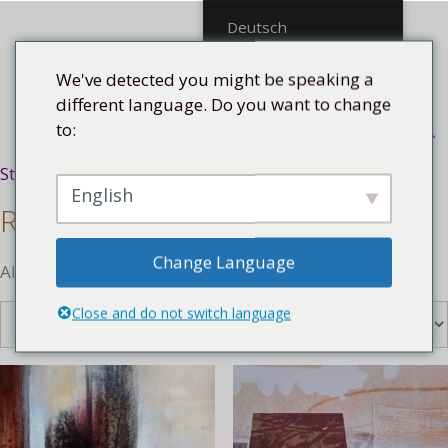
Mittel
Deutsch
We've detected you might be speaking a
different language. Do you want to change
to:
Menü
Startseite
/
Künstler
/ Raylven Friman
English
Raylven Friman
Change Language
Alle 9 Ergebnisse werden angezeigt
Close and do not switch language