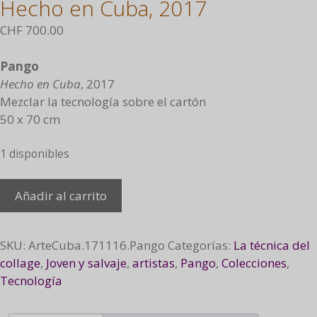
Hecho en Cuba, 2017
CHF
700.00
Pango
Hecho en Cuba
, 2017
Mezclar la tecnología sobre el cartón
50 x 70 cm
1 disponibles
Made
Añadir al carrito
in
Cuba, 2017
cantidad
SKU:
ArteCuba.171116.Pango
Categorías:
La técnica del
collage
,
Joven y salvaje
,
artistas
,
Pango
,
Colecciones
,
Tecnología