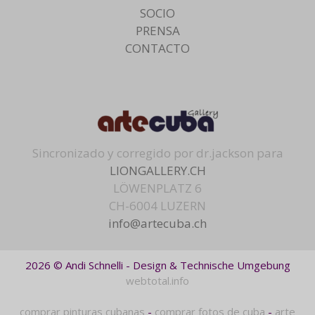
SOCIO
PRENSA
CONTACTO
Sincronizado y corregido por dr.jackson para
LIONGALLERY.CH
LÖWENPLATZ 6
CH-6004 LUZERN
info@artecuba.ch
2026 © Andi Schnelli - Design & Technische Umgebung
webtotal.info
comprar pinturas cubanas
-
comprar fotos de cuba
-
arte