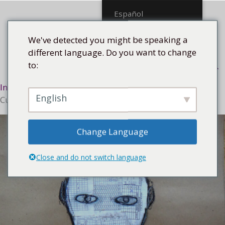
Saltar
Español
al
contenido
We've detected you might be speaking a
different language. Do you want to change
to:
Menú
Inicio
/
Tecnología
/
La técnica del collage
/ Hecho en
English
Cuba, 2017
Change Language
Close and do not switch language