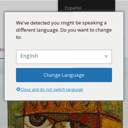
Saltar
Español
al
contenido
We've detected you might be speaking a
different language. Do you want to change
to:
Menú
Inicio
/
Asunto
/
Afrocubano
/ 7 soles, 2016
English
Change Language
Close and do not switch language