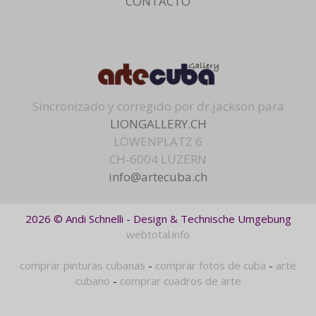
CONTACTO
Sincronizado y corregido por dr.jackson para
LIONGALLERY.CH
LÖWENPLATZ 6
CH-6004 LUZERN
info@artecuba.ch
2026 © Andi Schnelli - Design & Technische Umgebung
webtotal.info
comprar pinturas cubanas
-
comprar fotos de cuba
-
arte
cubano
-
comprar cuadros de arte