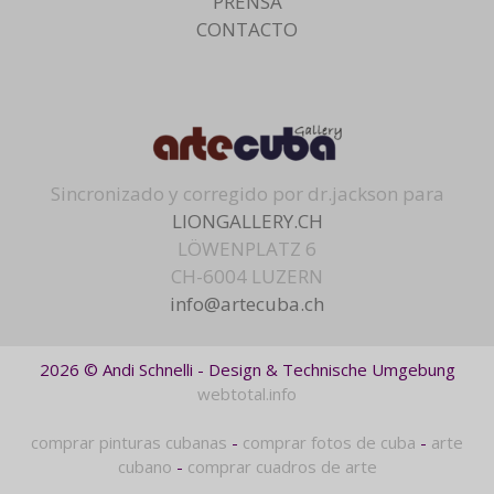
PRENSA
CONTACTO
Sincronizado y corregido por dr.jackson para
LIONGALLERY.CH
LÖWENPLATZ 6
CH-6004 LUZERN
info@artecuba.ch
2026 © Andi Schnelli - Design & Technische Umgebung
webtotal.info
comprar pinturas cubanas
-
comprar fotos de cuba
-
arte
cubano
-
comprar cuadros de arte