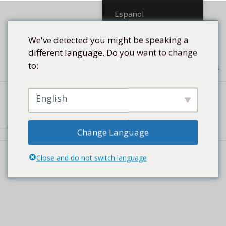
Saltar
Español
al
contenido
We've detected you might be speaking a
different language. Do you want to change
to:
Menú
English
CONTACTO
Change Language
Close and do not switch language