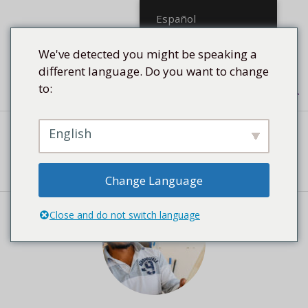
Saltar
Español
al
contenido
We've detected you might be speaking a
different language. Do you want to change
to:
Menú
English
RESUMEN DE LOS ARTISTAS
Change Language
Close and do not switch language