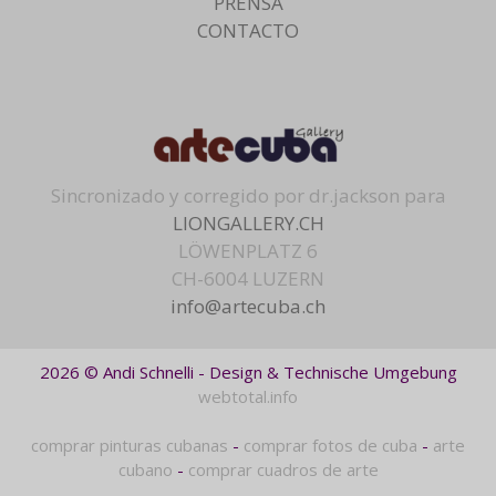
PRENSA
CONTACTO
Sincronizado y corregido por dr.jackson para
LIONGALLERY.CH
LÖWENPLATZ 6
CH-6004 LUZERN
info@artecuba.ch
2026 © Andi Schnelli - Design & Technische Umgebung
webtotal.info
comprar pinturas cubanas
-
comprar fotos de cuba
-
arte
cubano
-
comprar cuadros de arte