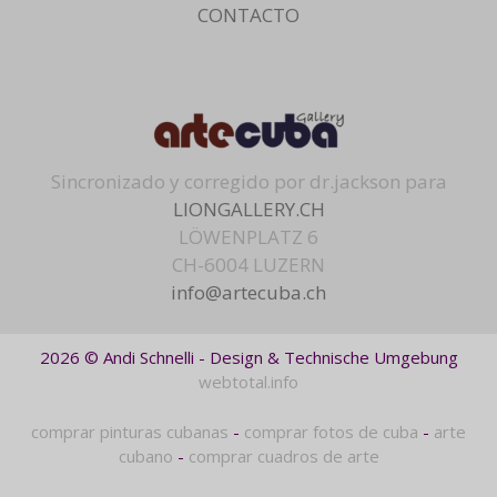
CONTACTO
Sincronizado y corregido por dr.jackson para
LIONGALLERY.CH
LÖWENPLATZ 6
CH-6004 LUZERN
info@artecuba.ch
2026 © Andi Schnelli - Design & Technische Umgebung
webtotal.info
comprar pinturas cubanas
-
comprar fotos de cuba
-
arte
cubano
-
comprar cuadros de arte