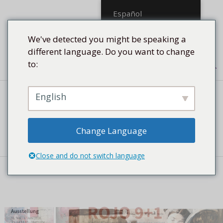
Saltar
Español
al
contenido
We've detected you might be speaking a
different language. Do you want to change
to:
Menú
English
TEXTOS DE PRENSA / FOTOS /
INFORMACIÓN
Change Language
Close and do not switch language