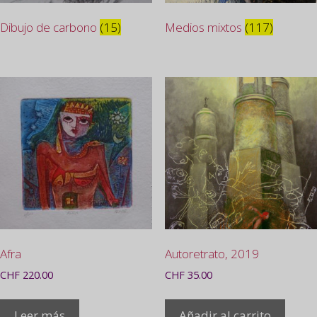
Dibujo de carbono
(15)
Medios mixtos
(117)
Afra
Autoretrato, 2019
CHF
220.00
CHF
35.00
Leer más
Añadir al carrito