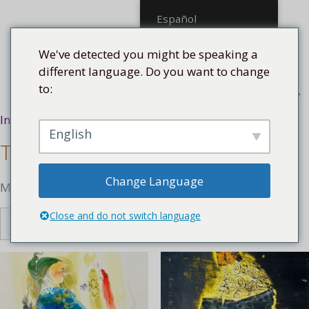
Saltar
Español
al
contenido
We've detected you might be speaking a
different language. Do you want to change
to:
Menú
Inicio
/ Tecnología
English
Tecnología
Change Language
Mostrando 1–16 de 136 resultados
Close and do not switch language