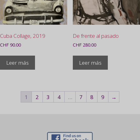
Cuba Collage, 2019
De frente al pasado
CHF
90.00
CHF
280.00
Leer más
Leer más
1
2
3
4
…
7
8
9
→