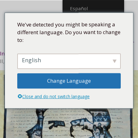
Saltar
Español
al
contenido
We've detected you might be speaking a
different language. Do you want to change
to:
Menú
Inicio
/
Tecnología
/
La técnica del collage
/ Che Collage
English
II, 2019
Change Language
Close and do not switch language