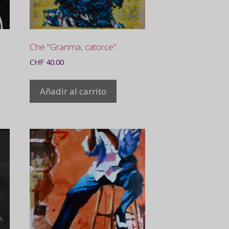
Che "Granma, catorce".
CHF
40.00
Añadir al carrito