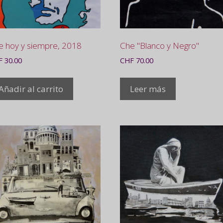
e hoy y siempre, 2018
Che "Blanco y Negro"
F
30.00
CHF
70.00
Añadir al carrito
Leer más