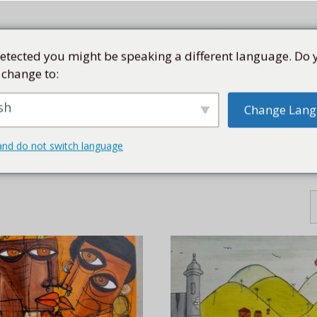
etected you might be speaking a different language. Do 
 change to:
TE
COLECCIÓN
ARTISTAS
KUBA
TIENDA
sh
Change Lan
and do not switch language