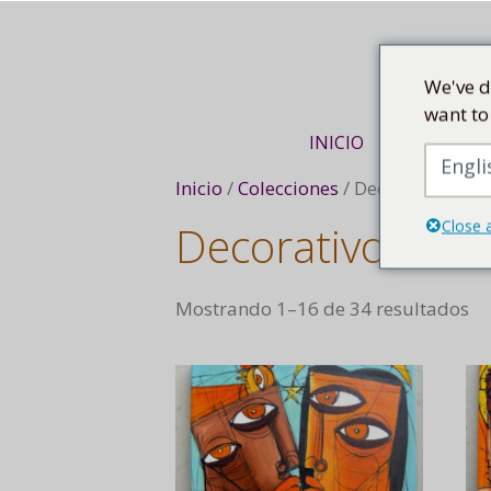
Saltar
al
contenido
We've d
want to
INICIO
VIAJE DE AR
Engli
Inicio
/
Colecciones
/ Decorativo
Close 
Decorativo
Mostrando 1–16 de 34 resultados