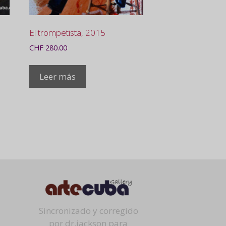
El trompetista, 2015
CHF
280.00
Leer más
Sincronizado y corregido
por dr.jackson para