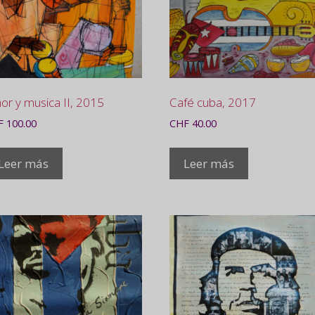
or y musica II, 2015
Café cuba, 2017
F
100.00
CHF
40.00
Leer más
Leer más