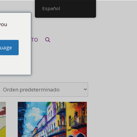
Español
you
CONTACTO
guage