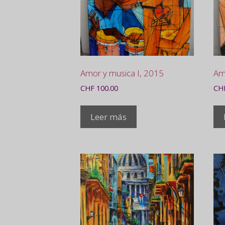
Amor y musica I, 2015
Am
CHF
100.00
CH
Leer más