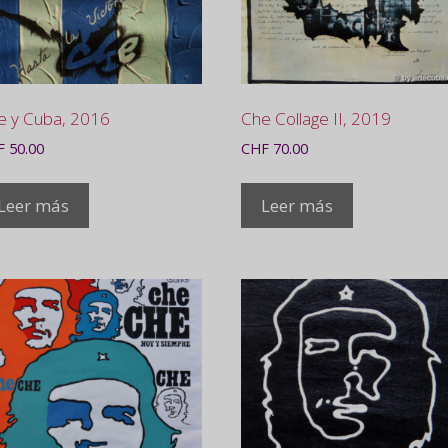
e y Cuba, 2016
Che Collage II, 2019
F
50.00
CHF
70.00
Leer más
Leer más