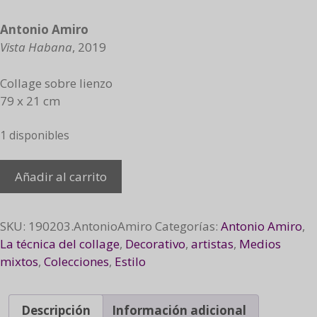
Antonio Amiro
Vista Habana
, 2019
Collage sobre lienzo
79 x 21 cm
1 disponibles
Vista
Añadir al carrito
Habana,
2019
cantidad
SKU:
190203.AntonioAmiro
Categorías:
Antonio Amiro
,
La técnica del collage
,
Decorativo
,
artistas
,
Medios
mixtos
,
Colecciones
,
Estilo
Descripción
Información adicional