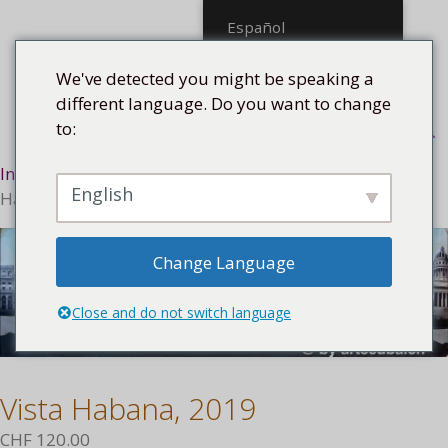
Saltar
Español
al
contenido
We've detected you might be speaking a
different language. Do you want to change
to:
Menú
Inicio
/
Tecnología
/
La técnica del collage
/ Vista
English
Habana, 2019
Change Language
Close and do not switch language
Vista Habana, 2019
CHF
120.00