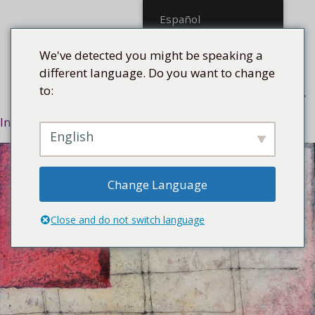
Saltar
Español
al
contenido
We've detected you might be speaking a
different language. Do you want to change
to:
Menú
Inicio
/
Tecnología
/
Medios mixtos
/ Ramal 59, 2015
English
Change Language
Close and do not switch language