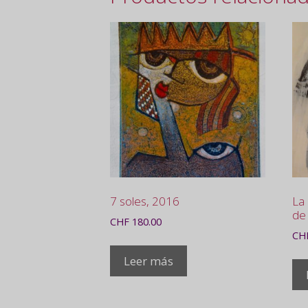
7 soles, 2016
La 
de
CHF
180.00
CH
Leer más