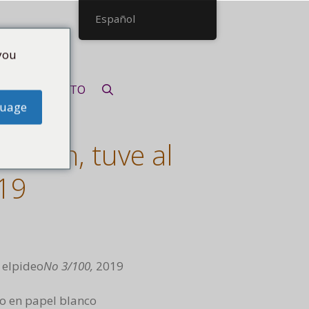
Español
you
CONTACTO
guage
atman, tuve al
019
 elpideo
No 3/100
,
2019
o en papel blanco