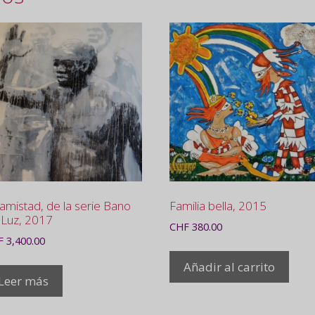
amistad, de la serie Bano
Familia bella, 2015
 Luz, 2017
CHF
380.00
F
3,400.00
Añadir al carrito
Leer más