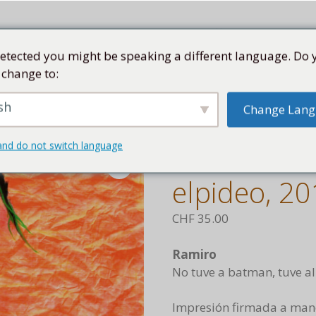
etected you might be speaking a different language. Do 
 change to:
TE
COLECCIÓN
ARTISTAS
KUBA
TIENDA
sh
Change Lan
 No tuve a batman, tuve al elpideo, 2019
and do not switch language
No tuve a b
elpideo, 2
CHF
35.00
Ramiro
No tuve a batman, tuve al
Impresión firmada a man