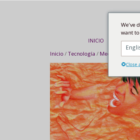
Saltar
al
contenido
We've d
want to
INICIO
VIAJE DE AR
Engli
Inicio
/
Tecnología
/
Medios mixtos
/
Close 