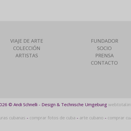
VIAJE DE ARTE
FUNDADOR
COLECCIÓN
SOCIO
ARTISTAS
PRENSA
CONTACTO
026 © Andi Schnelli - Design & Technische Umgebung
webtotal.in
uras cubanas
-
comprar fotos de cuba
-
arte cubano
-
comprar cu