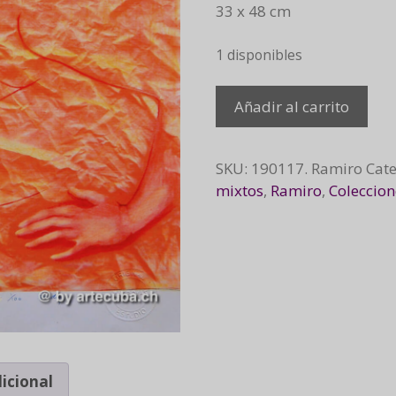
33 x 48 cm
1 disponibles
No
Añadir al carrito
tuve
a
batman,
SKU:
190117. Ramiro
Cat
tuve
mixtos
,
Ramiro
,
Coleccion
al
elpideo,
2019
cantidad
icional