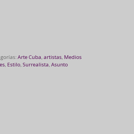
egorías:
Arte Cuba
,
artistas
,
Medios
es
,
Estilo
,
Surrealista
,
Asunto