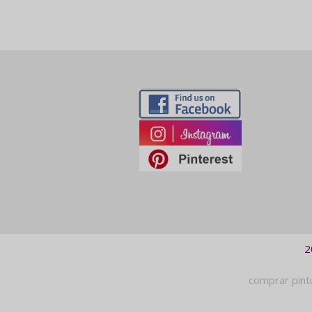
2
comprar pint