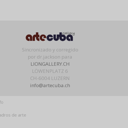
Sincronizado y corregido
por dr.jackson para
LIONGALLERY.CH
LÖWENPLATZ 6
CH-6004 LUZERN
info@artecuba.ch
fo
adros de arte