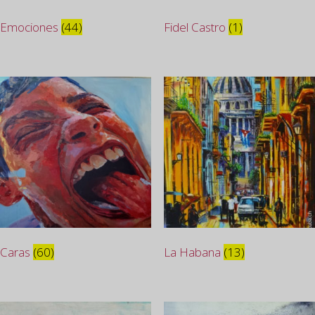
Emociones
(44)
Fidel Castro
(1)
Caras
(60)
La Habana
(13)