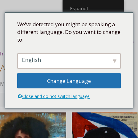
Saltar
Español
al
contenido
We've detected you might be speaking a
different language. Do you want to change
to:
Menú
Inicio
/ Asunto
English
Asunto
Change Language
Mostrando 1–16 de 222 resultados
Close and do not switch language