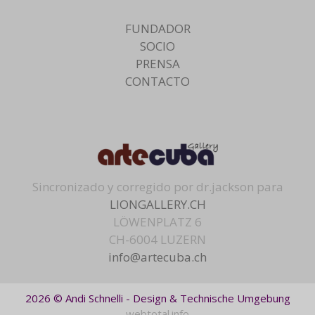
FUNDADOR
SOCIO
PRENSA
CONTACTO
Sincronizado y corregido por dr.jackson para
LIONGALLERY.CH
LÖWENPLATZ 6
CH-6004 LUZERN
info@artecuba.ch
2026 © Andi Schnelli - Design & Technische Umgebung
webtotal.info