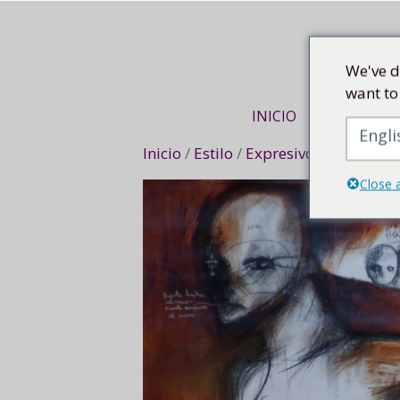
Saltar
al
contenido
We've d
want to
INICIO
VIAJE DE AR
Engli
Inicio
/
Estilo
/
Expresivo
/ Fuerte luch
Close 