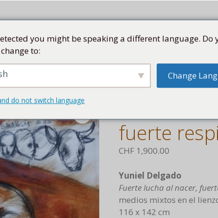
etected you might be speaking a different language. Do 
 change to:
TE
COLECCIÓN
ARTISTAS
KUBA
TIENDA
sh
Change Lan
a al nacer, fuerte respiro al vivir
and do not switch language
Fuerte luch
fuerte respi
CHF
1,900.00
Yuniel Delgado
Fuerte lucha al nacer, fuerte
medios mixtos en el lienz
116 x 142 cm