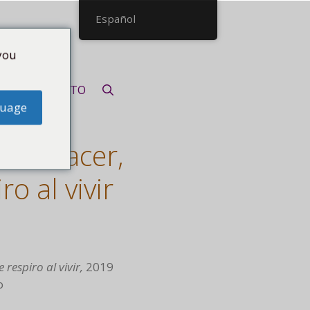
Español
you
CONTACTO
guage
a al nacer,
ro al vivir
 respiro al vivir,
2019
o