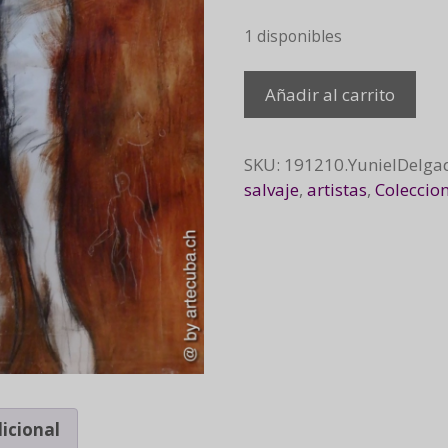
1 disponibles
Fuerte
Añadir al carrito
lucha
al
nacer,
SKU:
191210.YunielDelga
fuerte
salvaje
,
artistas
,
Coleccio
respiro
al
vivir
cantidad
icional