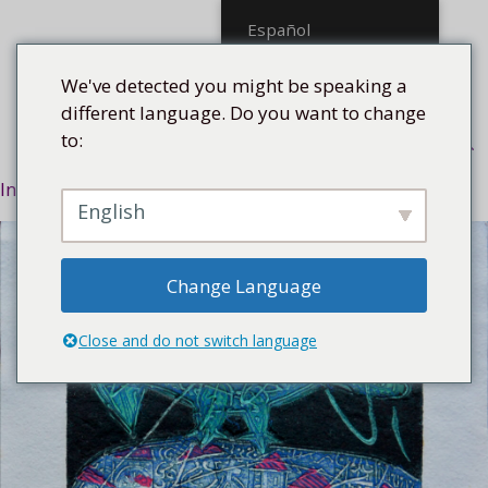
Saltar
Español
al
contenido
We've detected you might be speaking a
different language. Do you want to change
to:
Menú
Inicio
/
Estilo
/
Figurado
/ Por mi ciudad II, 2005
English
Change Language
Close and do not switch language