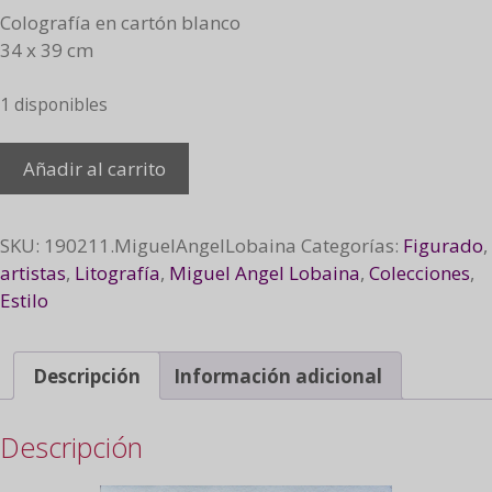
Colografía en cartón blanco
34 x 39 cm
1 disponibles
Por
Añadir al carrito
mi
ciudad
II,
SKU:
190211.MiguelAngelLobaina
Categorías:
Figurado
,
2005
artistas
,
Litografía
,
Miguel Angel Lobaina
,
Colecciones
,
cantidad
Estilo
Descripción
Información adicional
Descripción