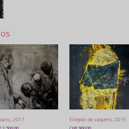
dos
pacto, 2017
El tejido de vaquero, 2015
F
1,500.00
CHF
900.00