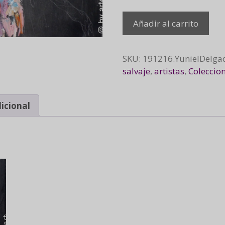
Sale
Añadir al carrito
del
mortal
un
SKU:
191216.YunielDelga
dios
salvaje
,
artistas
,
Coleccio
cantidad
icional