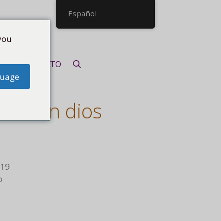
Español
you
CONTACTO
guage
rtal un dios
19
o