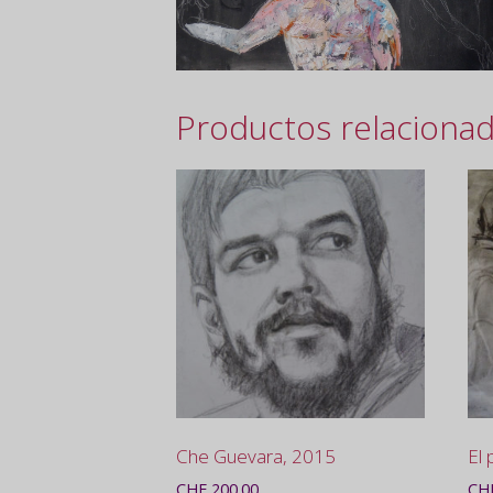
Productos relaciona
Che Guevara, 2015
El 
CHF
200.00
CH