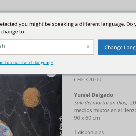
etected you might be speaking a different language. Do 
 change to:
TE
COLECCIÓN
ARTISTAS
KUBA
TIENDA
sh
Change Lan
ortal un dios
and do not switch language
Sale del mo
CHF
320.00
Yuniel Delgado
Sale del mortal un dios,
20
medios mixtos en el lienz
90 x 60 cm
1 disponibles