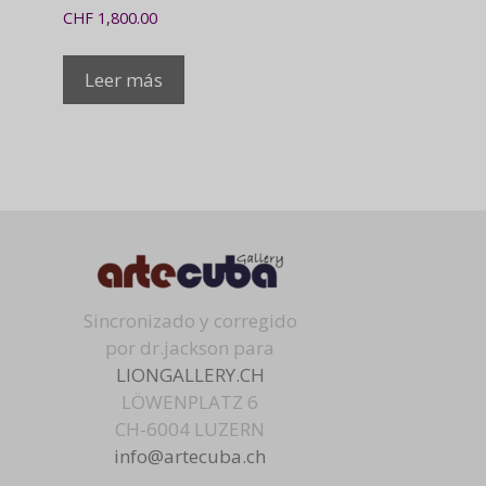
CHF
1,800.00
Leer más
Sincronizado y corregido
por dr.jackson para
LIONGALLERY.CH
LÖWENPLATZ 6
CH-6004 LUZERN
info@artecuba.ch