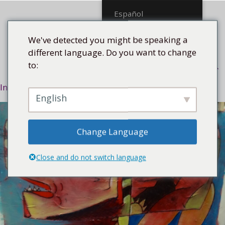
Saltar
Español
al
contenido
We've detected you might be speaking a
different language. Do you want to change
to:
Menú
Inicio
/
Asunto
/
Afrocubano
/ Noche dame mi sol
English
Change Language
Close and do not switch language