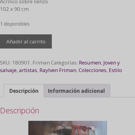
Acrílico sobre lienzo
102 x 90 cm
1 disponibles
Rojo
Añadir al carrito
I,
2018
cantidad
SKU:
180901. Friman
Categorías:
Resumen
,
Joven y
salvaje
,
artistas
,
Raylven Friman
,
Colecciones
,
Estilo
Descripción
Información adicional
Descripción