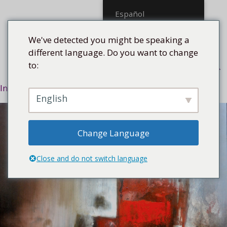
Saltar
Español
al
contenido
We've detected you might be speaking a
different language. Do you want to change
to:
Menú
Inicio
/
Estilo
/
Resumen
/ Rojo I, 2018
English
Change Language
Close and do not switch language