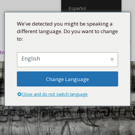
Saltar
Español
al
contenido
We've detected you might be speaking a
different language. Do you want to change
to:
Menú
Inicio
/
Estilo
/
Resumen
/ Pescados, 2016
English
Change Language
Close and do not switch language