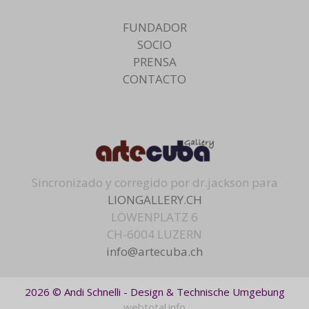
FUNDADOR
SOCIO
PRENSA
CONTACTO
Sincronizado y corregido por dr.jackson para
LIONGALLERY.CH
LÖWENPLATZ 6
CH-6004 LUZERN
info@artecuba.ch
2026 © Andi Schnelli - Design & Technische Umgebung
webtotal.info