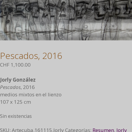
Pescados, 2016
CHF
1,100.00
Jorly González
Pescados
, 2016
medios mixtos en el lienzo
107 x 125 cm
Sin existencias
SKU:
Artecuba.161115.Jorly
Categorías:
Resumen
,
Jorly